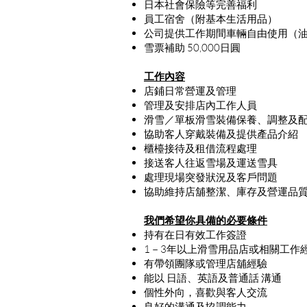
日本社會保險等完善福利
員工宿舍（附基本生活用品）
公司提供工作期間車輛自由使用（
雪票補助 50,000日圓
工作內容
店鋪日常營運及管理
管理及安排店內工作人員
滑雪／單板滑雪裝備保養、調整及
協助客人穿戴裝備及提供產品介紹
櫃檯接待及租借流程處理
接送客人往返雪場及運送雪具
處理現場突發狀況及客戶問題
協助維持店舖整潔、庫存及營運品
我們希望你具備的必要條件
持有在日有效工作簽證
1－3年以上滑雪用品店或相關工作
有帶領團隊或管理店舖經驗
能以 日語、英語及普通話 溝通
個性外向，喜歡與客人交流
良好的溝通及協調能力