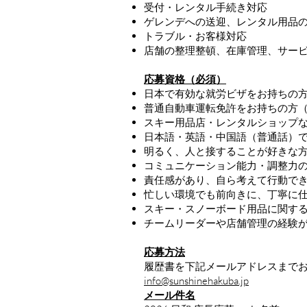
受付・レンタル手続き対応
ゲレンデへの送迎、レンタル用品
トラブル・お客様対応
店舗の整理整頓、在庫管理、サー
応募資格（必須）
日本で有効な就労ビザをお持ちの
​普通自動車運転免許をお持ちの方
スキー用品店・レンタルショップな
日本語・英語・中国語（普通話）
明るく、人と接することが好きな
コミュニケーション能力・調整力
責任感があり、自ら考えて行動で
忙しい環境でも前向きに、丁寧に
スキー・スノーボード用品に関す
チームリーダーや店舗管理の経験
応募方法
履歴書を下記メールアドレスまで
info@sunshinehakuba.jp
メール件名