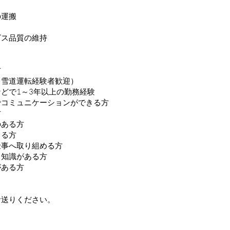
の運搬
ビス品質の維持
方
（雪道運転経験者歓迎）
どで1～3年以上の勤務経験
でコミュニケーションができる方
方
のある方
きる方
仕事へ取り組める方
る知識がある方
がある方
お送りください。