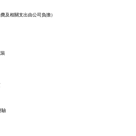
油費及相關支出由公司負擔）
配裝
質
經驗