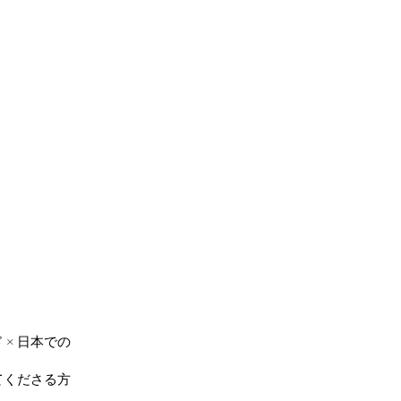
。
× 日本での
てくださる方