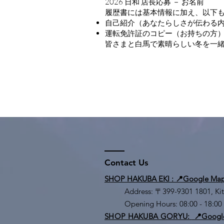
2026 日和 店長応募 － お名前
履歴書には基本情報に加え、以下
自己紹介（あなたらしさが伝わる
運転免許証のコピー（お持ちの方
皆さまと白馬で素晴らしい冬を一
Contact Us
SHOP HAKUBA EKI : 📍Google Ma
Address: 〒399-9301 1801, Ki
Opening Hours: 08:00 - 18:00
SHOP HAKUBA GORYU:
📍Googl