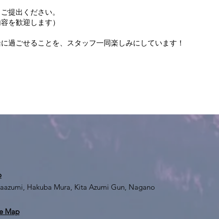
もご提出ください。
内容を歓迎します）
）
緒に過ごせることを、スタッフ一同楽しみにしています！
p
taazumi, Hakuba Mura, Kita Azumi Gun, Nagano
e Map