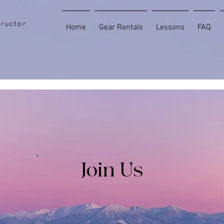
tructor
Home
Gear Rentals
Lessons
FAQ
Join Us