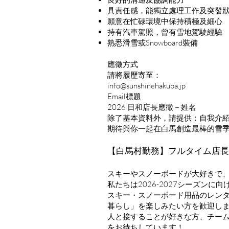
具責任感，能獨立處理工作及突發
願意在忙碌環境中保持積極及細心
持有汽車駕照，曾有雪地駕駛經驗
熟悉滑雪或Snowboard裝備
應徵方式
請將履歷寄至：
info@sunshinehakuba.jp
Email標題
2026 日和店長應徵－姓名
除了基本資料外，請提供：自我介
期待與你一起在白馬創造最棒的雪
【白馬村勤務】フルタイム店長
スキーやスノーボードが大好きで
私たちは2026-2027シーズン
スキー・スノーボード用品のレンタル
暮らし」を楽しみたい方を歓迎し
人と接することが好きな方、チー
をお待ちしています！