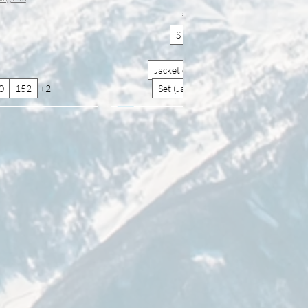
Shipping Info
S
M
L
+1
Jacket only
Pants only
0
152
+2
Set (Jacket with Pants)
香港及台灣包郵