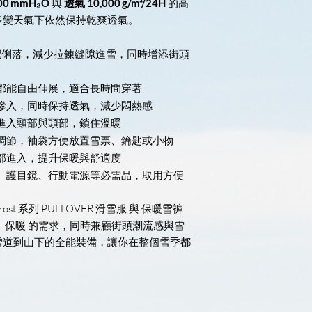
00 mmH₂O
與
透氣 10,000 g/m²/24H
的高
多變天氣下依然保持乾爽透氣。
潔俐落，減少拉鍊縫隙進雪，同時增添街頭
都能自由伸展，適合長時間穿著
滲入，同時保持透氣，減少悶熱感
進入頸部與頭部，鎖住溫暖
調節，袖袋方便放置雪票、鑰匙或小物
部進入，提升保暖與舒適度
、護目鏡、行動電源等必需品，取用方便
 系列 PULLOVER 滑雪服 與 保暖雪褲
、保暖 的需求，同時兼顧街頭潮流感與雪
雪道到山下的全能裝備，讓你在整個雪季都