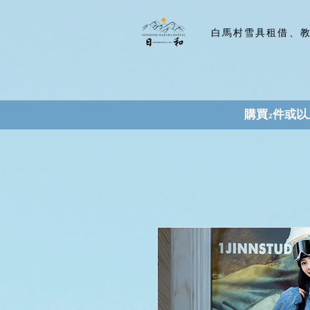
​白馬村雪具租借、
購買2件或