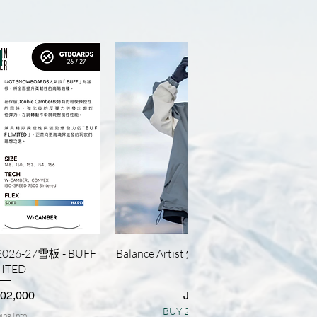
速瀏覽
快速瀏覽
026-27雪板 - BUFF
Balance Artist 燈芯絨系列雪衣｜雪褲 -
MITED
Grey
價格
02,000
JP¥28,000
BUY 2, GET 10% OFF!
ing Info