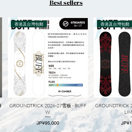
Best sellers
香港及台灣包郵
香港及台灣包郵
快速瀏覽
快
褲
GROUNDTRICK 2026-27雪板 - BUFF
GROUNDTRICK 2
W
LI
價格
價格
JP¥95,000
JP¥1
Shipping Info
Shipp