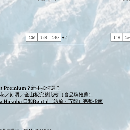
136
138
140
+2
148
15
香港及台灣包郵
vs Premium？新手如何選？
板？平花／刻滑／全山板完整比較（含品牌推薦）
 Hakuba 日和Rental（站前・五龍）完整指南