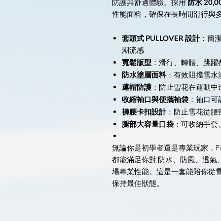
防護與舒適體驗。採用
防水 20,0
性能面料，確保在長時間滑行與
套頭式 PULLOVER 設計
：簡
潮流感
寬鬆版型
：滑行、轉體、跳躍
防水塗層面料
：有效阻擋雪水
連帽防護
：防止雪花在運動中
收縮袖口與便攜袖袋
：袖口可
褲腰卡扣設計
：防止雪花從腰
腿部大容量口袋
：可收納手套
無論你是初學者還是專業玩家，Frost
都能滿足你對 防水、防風、透氣
場專業性能。這是一套能陪你從
保持最佳狀態。