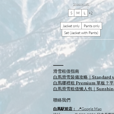
Shipping Info
S
M
L
+2
Jacket only
Pants only
Set (Jacket with Pants)
​滑雪租借指南
白馬滑雪裝備攻略｜Standard 
白馬哪裡租 Premium 單
白馬滑雪租借懶人包｜Sunshine
聯絡我們
白馬駅前店：
📍Google Map