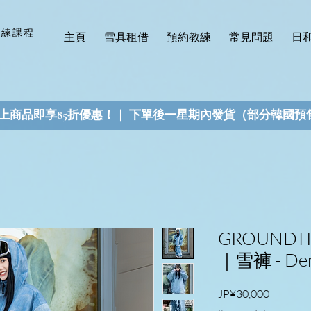
教練課程
主頁
雪具租借
預約教練
常見問題
日
以上商品即享85折優惠！｜ 下單後一星期內發貨（部分韓國預
GROUNDT
｜雪褲 - De
價格
JP¥30,000